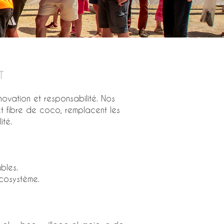
T
ovation et responsabilité. Nos
t fibre de coco, remplacent les
ité.
bles.
écosystème.