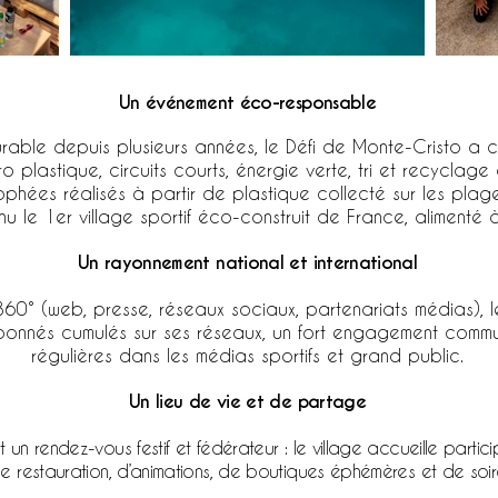
Un événement éco-responsable​
ble depuis plusieurs années, le Défi de Monte-Cristo a c
o plastique, circuits courts, énergie verte, tri et recyclag
ophées réalisés à partir de plastique collecté sur les plage
nu le 1er village sportif éco-construit de France, alimenté
Un rayonnement national et international
0° (web, presse, réseaux sociaux, partenariats médias), le D
abonnés cumulés sur ses réseaux, un fort engagement comm
régulières dans les médias sportifs et grand public.
Un lieu de vie et de partage​
t un rendez-vous festif et fédérateur : le village accueille part
 restauration, d’animations, de boutiques éphémères et de soir