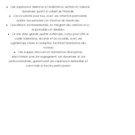
Une expérience immersive et fédératrice, mettant en valeur le
dynamisme sportif
et culturel de Marseille.
L’accessibilité pour tous, avec une attention particulière
portée aux personnes en
situation de handicap.
L’excellence environnementale, en intégrant des solutions éco-
responsables
et durables.
Un site d’une grande qualité esthétique, conçu pour offrir un
cadre harmonieux,
sécurisé et accessible, avec une
signalétique claire et adaptée facilitant l’orientation
des
visiteurs
Une équipe d’accueil et d’animation d’exception,
sélectionnée pour son engagement, son dynamisme et son
professionnalisme, garantissant une expérience mémorable et
conviviale à tous les participants.
Envie de vivre un événement d'exception ? Contactez-nous dès
aujourd’hui pour concevoir ensemble une expérience sur mesure.