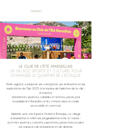
Contact
À propos de l'agence
LE CLUB DE L'ÉTÉ MARSEILLAIS
UN VILLAGE SPORTIF ET CULTUREL POUR
DYNAMISER LE QUARTIER DE L'ESTAQUE
Notre agence a proposé une conception, une réalisation et une
exploitation du Club 2025 à la hauteur de l’ambition de la ville :
un espace
d’animations sportives, culturelles et festives, pensé pour
rassembler les Marseillais et les visiteurs dans un cadre
accessible et convivial.
Implanté sur le site Espace Mistral à l'Estaque, ce village
événementiel a offert une programmation riche et variée :
activités sportives, concerts, expositions, projections en plein
air, espaces de restauration et de détente.