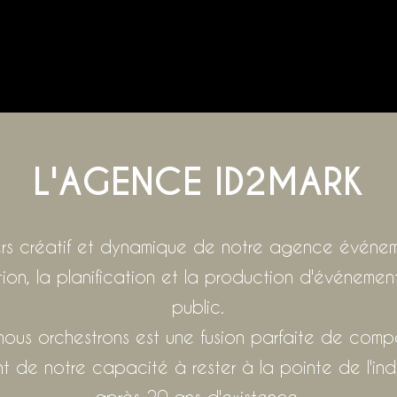
L'AGENCE ID2MARK
ers créatif et dynamique de notre agence événem
on, la planification et la production d'événement
public.​
s orchestrons est une fusion parfaite de compé
t de notre capacité à rester à la pointe de l'indu