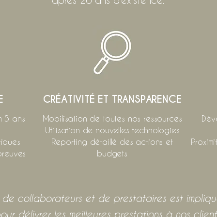
après 20 ans d'existence.
E
CRÉATIVITÉ ET TRANSPARENCE
m 5 ans
Mobilisation de toutes nos ressources
Dévo
Utilisation de nouvelles technologies
iques
Reporting détaillé des actions et
Proximi
preuves
budgets
de collaborateurs et de prestataires est impliq
our délivrer les meilleures prestations à nos client