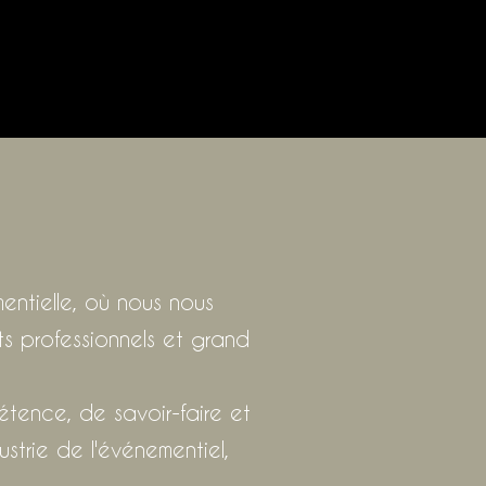
entielle, où nous nous
s professionnels et grand
tence, de savoir-faire et
strie de l'événementiel,