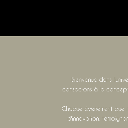
Bienvenue dans l'univ
consacrons à la concepti
Chaque événement que nou
d'innovation, témoignan